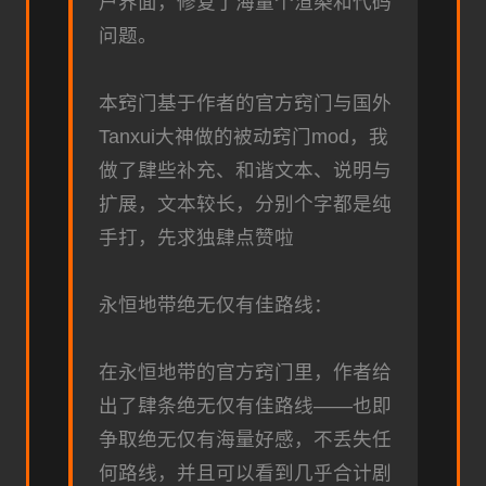
户界面，修复了海量个渲染和代码
问题。
本窍门基于作者的官方窍门与国外
Tanxui大神做的被动窍门mod，我
做了肆些补充、和谐文本、说明与
扩展，文本较长，分别个字都是纯
手打，先求独肆点赞啦
永恒地带绝无仅有佳路线：
在永恒地带的官方窍门里，作者给
出了肆条绝无仅有佳路线——也即
争取绝无仅有海量好感，不丢失任
何路线，并且可以看到几乎合计剧