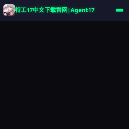
特工17中文下载官网|Agent17