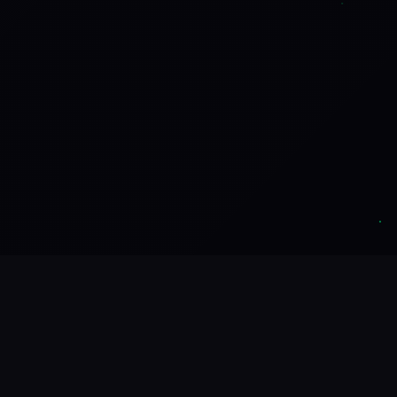
🏹
游戏简介