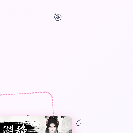
🎯
🎁
🎈