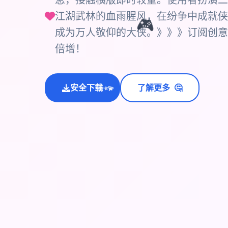
息，接触横版即时较量。使用者扮演二
江湖武林的血雨腥风，在纷争中成就侠
🎮
成为万人敬仰的大侠。》》》订阅创意
倍增！
🤔
💫
安全下载
了解更多
✨
⭐