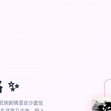
✨
路
统武侠剧情混合沙盒信