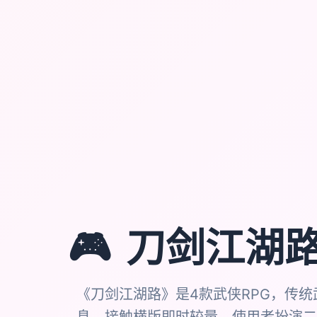
🎮
刀剑江湖
《刀剑江湖路》是4款武侠RPG，传