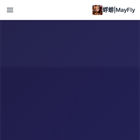
蜉蝣|MayFly