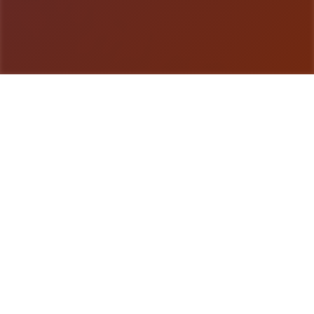
游戏详情
详细介绍
蜉蝣（MayFly）是独家国风SLG对战，以异能题材
为背景，精美的建模和宏大的剧情为参与者带来沉浸
式的对战感受。EP2重置版现已推出，带来整个面发
展的对战内容物。 这座都市的暗影深处藏匿着无数