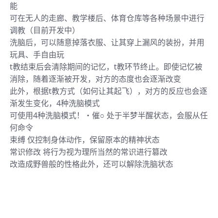
能
可在无人的走廊、教学楼后、体育仓库等各种场景中进行
调教（目前开发中）
洗脑后，可以随意掉落衣服、让其穿上漏风的装扮，并用
玩具、手自由玩
t教结束后会清除期间的记忆，t教环节终止。即使记忆被
消除，随着逐渐被开发，对方的态度也会逐渐改变
此外，根据t教方式（如何让其起飞），对方的反应也会逐
渐发生变化，4种洗脑模式
可使用4种洗脑模式！・催○ 处于半梦半醒状态，会服从任
何命令
束缚 仅控制身体动作，保留原本的精神状态
常识修改 将行为视为理所当然的常识进行篡改
改造成野兽般的性格此外，还可以解除洗脑状态