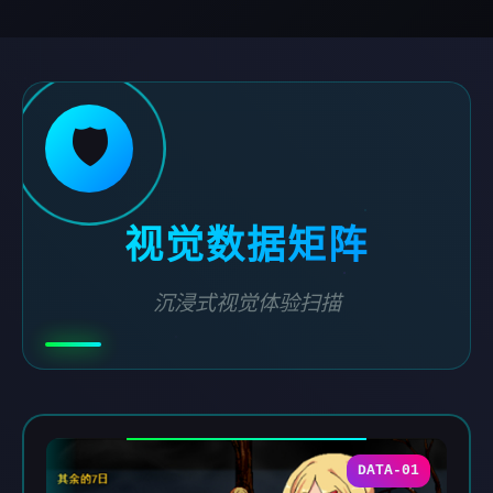
🛡️
视觉数据矩阵
沉浸式视觉体验扫描
DATA-01