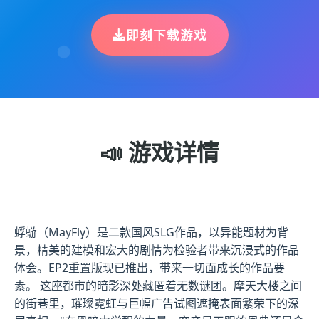
即刻下载游戏
📣 游戏详情
蜉蝣（MayFly）是二款国风SLG作品，以异能题材为背
景，精美的建模和宏大的剧情为检验者带来沉浸式的作品
体会。EP2重置版现已推出，带来一切面成长的作品要
素。 这座都市的暗影深处藏匿着无数谜团。摩天大楼之间
的街巷里，璀璨霓虹与巨幅广告试图遮掩表面繁荣下的深