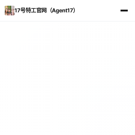
17号特工官网（Agent17）