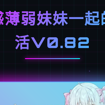
感薄弱妹妹一起
活V0.82