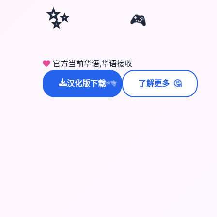
✨
🎮
官方当前华语,华语接收
🤔
汉化版下载
了解更多
💫
✨
⭐