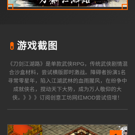
💊
游戏截图
《刀剑江湖路》是单款武侠RPG，传统武侠剧情混
合沙盒材料，尝试横版即时激战。障碍者扮演1名
寻常零星年，陷入江湖武林的血雨腥风，在纷争中
成就侠名，搅动天下大势，成为万人敬仰的大
侠。》》》订阅创意工坊网红MOD尝试倍增！